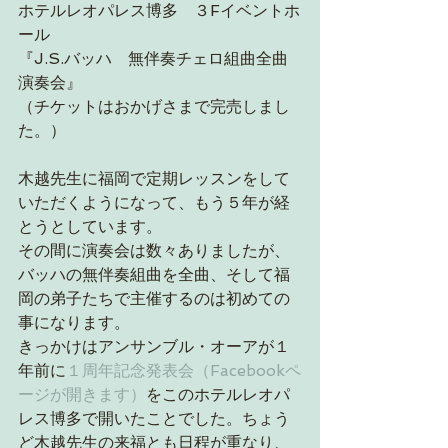
ホテルレオパレス博多　３Fイベントホ
ール
『J.S.バッハ　無伴奏チェロ組曲全曲
演奏会』
（チケットはおかげさまで完売しまし
た。）
木越先生に福岡で定期レッスンをして
いただくようになって、もう５年が経
とうとしています。
その間に演奏会は数々ありましたが、
バッハの無伴奏組曲を全曲、そして福
岡の弟子たちで主催するのは初めての
事になります。
きっかけはアンサンブル・オーアが１
年前に
１周年記念発表会（Facebookペ
ージが開きます）
をこのホテルレオパ
レス博多で開いたことでした。ちょう
ど木越先生の来福とも日程が重なり、