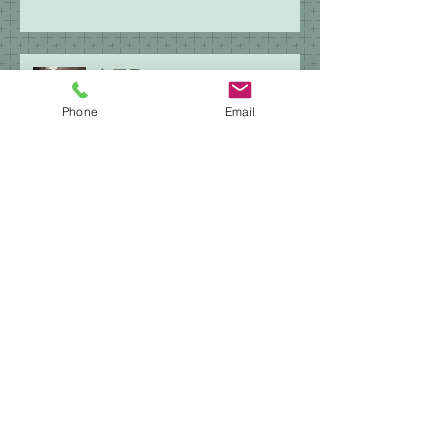
初冠雪コンサート・２０１８ そ
の２
Phone
Email
初冠雪コンサート・２０１８
唐津市高島へ