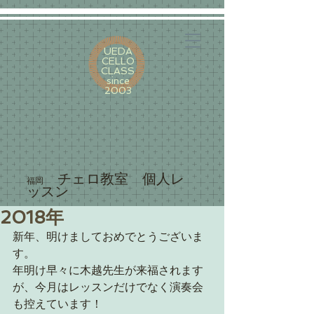
UEDA
CELLO
CLASS
since
2003
​ チェロ教室 個人レ
福岡
ッスン
2018年
新年、明けましておめでとうございま
す。
年明け早々に木越先生が来福されます
が、今月はレッスンだけでなく演奏会
も控えています！