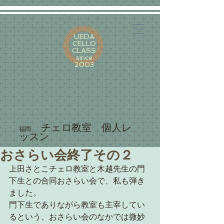
UEDA
CELLO
CLASS
since
2003
​ チェロ教室 個人レ
福岡
ッスン
おさらい会終了その２
上田さとこチェロ教室と木越先生の門
下生との合同おさらい会で、私も弾き
ました。
門下生でありながら教室も主宰してい
るという、おさらい会のなかでは微妙