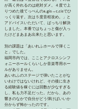
が高く外れるのは絶対ダメ。４度で上
りつめた後てっぺんのa,gis→c,cisでひ
っくり返す。次は５度音程攻め。」と
アドバイスいただいて、ばっちり解決
しました。本番ではちょっと傷が入っ
たけどまあまあ出来たと思います。
別の課題は「あいれふホールで弾くこ
と」でした。
福岡市内では、こことアクロスシンフ
ォニーホールくらいしか音楽専用ホー
ルがありません。
あいれふのステージで弾いたことがな
いわけではないけれど、その後に生き
る経験値を稼ぐには回数が少なすぎる
し、私も力不足だった。だから、あの
響きのなかで自分がどう弾けばいいか
分からず怖かったのです。