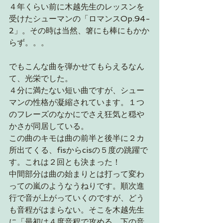
４年くらい前に木越先生のレッスンを
受けたシューマンの「ロマンスOp.94-
2」。その時は当然、箸にも棒にもかか
らず。。。
でもこんな曲を弾かせてもらえるなん
て、光栄でした。
４分に満たない短い曲ですが、シュー
マンの性格が凝縮されています。１つ
のフレーズのなかにでさえ狂気と穏や
かさが同居している。
この曲のキモは曲の前半と後半に２カ
所出てくる、fisからcisの５度の跳躍で
す。これは２回とも決まった！
中間部分は曲の始まりとは打って変わ
っての嵐のようなうねりです。順次進
行で音が上がっていくのですが、どう
も音程がはまらない。そこを木越先生
に「最初は４度音程で攻める。下の音