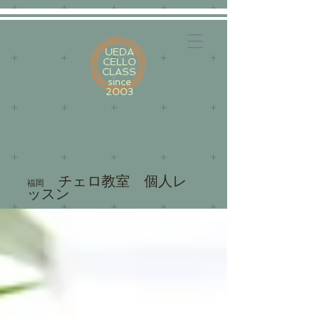
UEDA
CELLO
CLASS
since
2003
​ チェロ教室 個人レ
福岡
ッスン